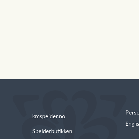
Pers
kmspeider.no
Engli
Speiderbutikken