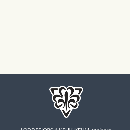
LODDEFJORS 1 KFUK-KFUM-speidere