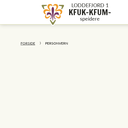
LODDEFJORD 1
KFUK-KFUM-
speidere
FORSIDE
PERSONVERN