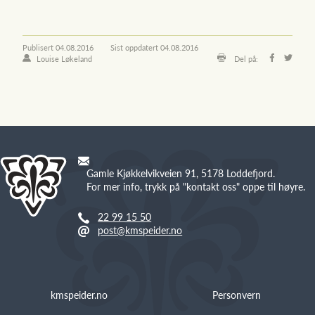
Publisert
04.08.2016
Sist oppdatert
04.08.2016
Louise Løkeland
Del på:
Gamle Kjøkkelvikveien 91, 5178 Loddefjord.
For mer info, trykk på "kontakt oss" oppe til høyre.
22 99 15 50
post@kmspeider.no
kmspeider.no
Personvern