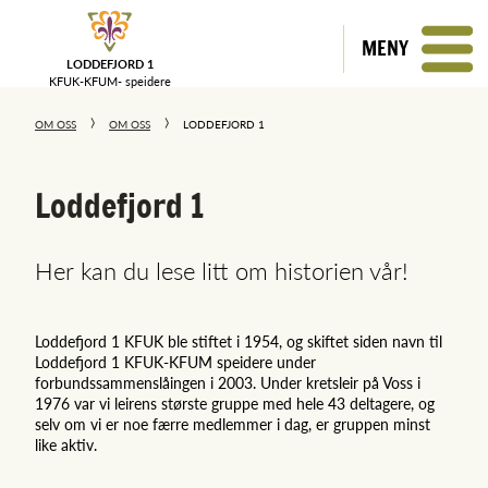
MENY
LODDEFJORD 1
KFUK-KFUM-
speidere
OM OSS
OM OSS
LODDEFJORD 1
Loddefjord 1
Her kan du lese litt om historien vår!
Loddefjord 1 KFUK ble stiftet i 1954, og skiftet siden navn til
Loddefjord 1 KFUK-KFUM speidere under
forbundssammenslåingen i 2003. Under kretsleir på Voss i
1976 var vi leirens største gruppe med hele 43 deltagere, og
selv om vi er noe færre medlemmer i dag, er gruppen minst
like aktiv.