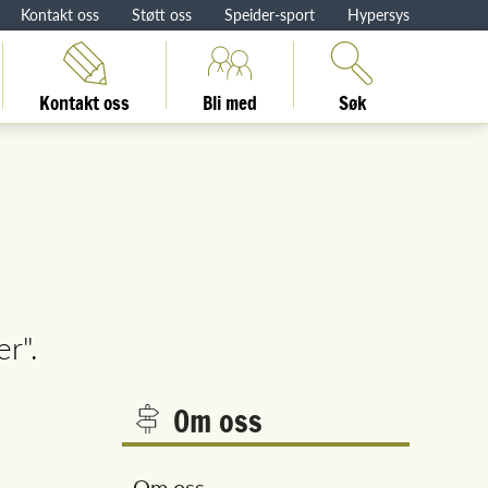
Kontakt oss
Støtt oss
Speider-sport
Hypersys
Kontakt oss
Bli med
Søk
r".
Om oss
Om oss